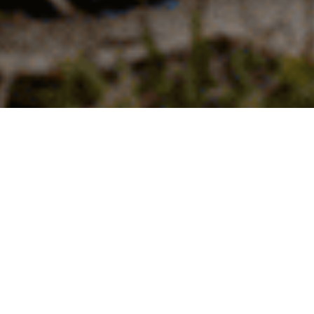
Очень интересный опыт: пройти весь путь
вместе, прямо до появления малыша на
свет!
Конечно, это здорово!
И конечно, здорово быть полезными друг
другу!
Но как?
Вот как раз об этом мы и говорим на